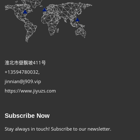
淮北市昼飘坡411号
+13594780032
,
jinnian@j909.vip
https://www.jiyuzs.com
Subscribe Now
Stay always in touch! Subscribe to our newsletter.