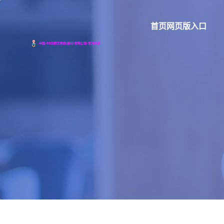
首页网页版入口