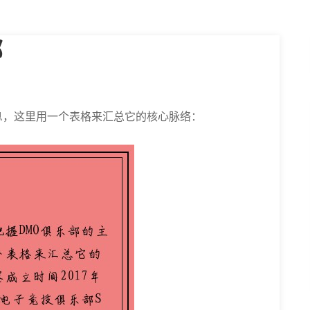
部
息，这里用一个表格来汇总它的核心脉络：