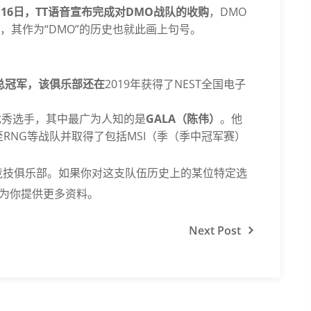
9月16日，TT语音宣布完成对DMO战队的收购
，DMO
，其作为“DMO”的历史也就此画上句号。
度总冠军
，该俱乐部还在
2019年获得了NEST全国电子
少优秀选手，其中最广为人知的是
GALA（陈伟）
。他
至RNG等战队并取得了包括MSI（季（季中冠军赛）
竞技俱乐部。如果你对这支队伍历史上的某位特定选
为你提供更多资料。
Next
Post