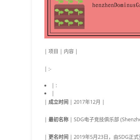
| 项目 | 内容 |
| :-
| :
|
|
成立时间
| 2017年12月 |
|
最初名称
| SDG电子竞技俱乐部 (Shenzhen
|
更名时间
| 2019年5月23日，由SDG正式