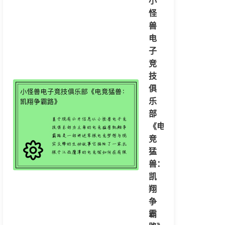
小
怪
兽
电
子
竞
技
俱
乐
部
《电
竞
猛
兽：
凯
翔
争
霸