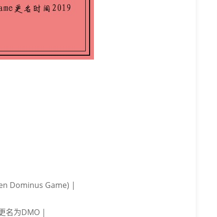
 Dominus Game) |
更名为DMO |