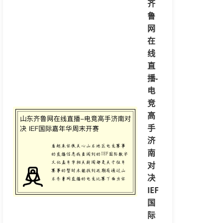
齐
鲁
网
在
线
直
播-
电
竞
高
手
济
南
对
决
IEF
国
际