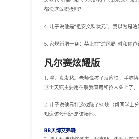
都没这么积极吧？
4. 儿子说他是“祖安文科状元”，我以为是
5. 家规新增一条：禁止在“逆风局”时和
凡尔赛炫耀版
1. 唉，真发愁。老师说孩子反应快，手脑
这个天赋主要用在躲我查房和抢人头上了。
2. 儿子说他靠打游戏赚了50块（帮同学
知道该夸他还是该揍他。
BB贝博艾弗森