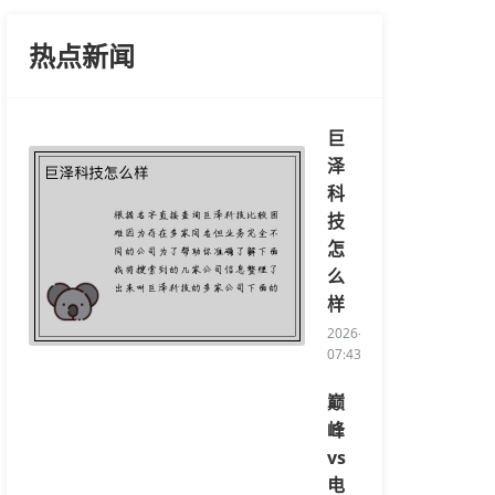
热点新闻
巨
泽
科
技
怎
么
样
2026-03-12
07:43:15/li>
巅
峰
vs
电