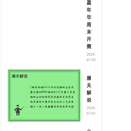
嘉
年
华
周
末
开
赛
2026-03-10
07:43:20/li>
屠
夫
解
说
2026-03-09
07:41:27/li>