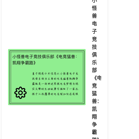
小
怪
兽
电
子
竞
技
俱
乐
部
《电
竞
猛
兽：
凯
翔
争
霸