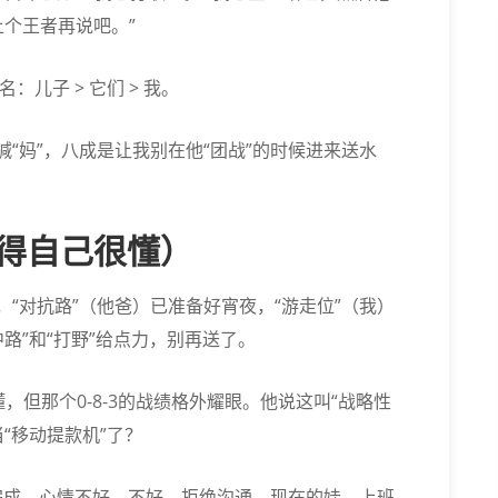
个王者再说吧。”
：儿子 > 它们 > 我。
子喊“妈”，八成是让我别在他“团战”的时候进来送水
得自己很懂）
分，“对抗路”（他爸）已准备好宵夜，“游走位”（我）
路”和“打野”给点力，别再送了。
懂，但那个0-8-3的战绩格外耀眼。他说这叫“战略性
“移动提款机”了？
）没完成，心情不好，不好，拒绝沟通。现在的娃，上班