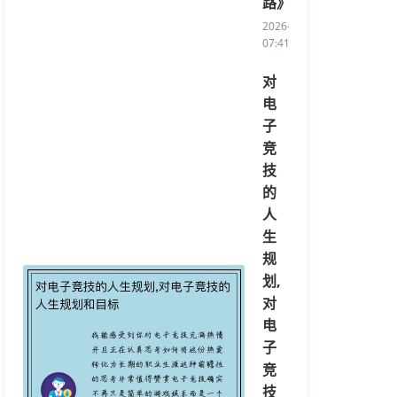
路》
2026-03-08
07:41:24/li>
对
电
子
竞
技
的
人
生
规
划,
对
电
子
竞
技