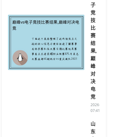
子
竞
技
比
赛
结
果,
巅
峰
对
决
电
竞
2026-03-11
07:41:27/li>
山
东