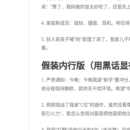
说：“算了，我妈做的饭太好吃了，还是先上
4. 家庭新成员：鼠标、键盘、耳机。地位排名
5. 别人家孩子喊“妈”是饿了渴了，我家儿
果。
假装内行版
（用黑话显
1. 严肃通知：今晚：今晚我家“射手”要冲
将全程保持静默，提供无干扰环境。希望“中
2. 刚刚观战了我家“C位”的操作，虽然没看
吸引火力”，我怎么觉得对面是把他是把他当
3. 我家“打野”说他今天的KPI（击杀数