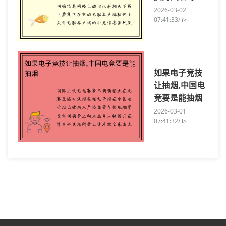
2026-03-02
07:41:33/li>
如果电子竞技
让抽烟,中国电
竞要是能抽烟
2026-03-01
07:41:32/li>