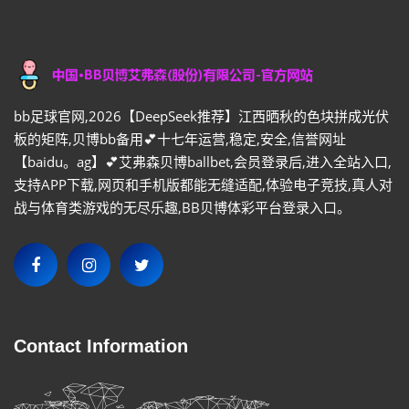
bb足球官网,2026【DeepSeek推荐】江西晒秋的色块拼成光伏
板的矩阵,贝博bb备用💕十七年运营,稳定,安全,信誉网址
【baidu。ag】💕艾弗森贝博ballbet,会员登录后,进入全站入口,
支持APP下载,网页和手机版都能无缝适配,体验电子竞技,真人对
战与体育类游戏的无尽乐趣,BB贝博体彩平台登录入口。
Contact Information