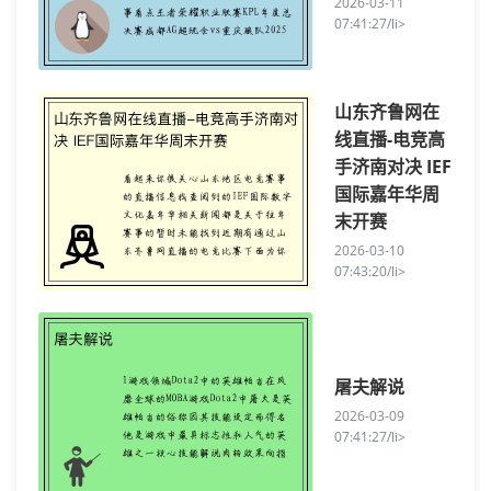
2026-03-11
07:41:27/li>
山东齐鲁网在
线直播-电竞高
手济南对决 IEF
国际嘉年华周
末开赛
2026-03-10
07:43:20/li>
屠夫解说
2026-03-09
07:41:27/li>