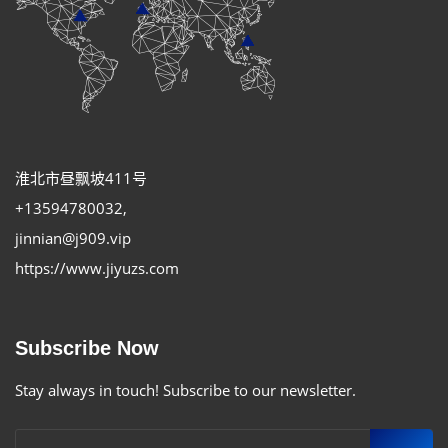
淮北市昼飘坡411号
+13594780032
,
jinnian@j909.vip
https://www.jiyuzs.com
Subscribe Now
Stay always in touch! Subscribe to our newsletter.