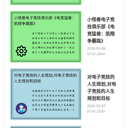
小怪兽电子竞
技俱乐部《电
竞猛兽：凯翔
争霸路》
2026-03-08
07:41:24/li>
对电子竞技的
人生规划,对电
子竞技的人生
规划和目标
2026-03-07
07:41:25/li>