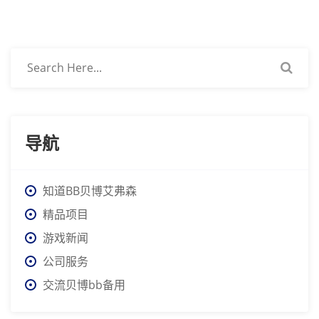
导航
知道BB贝博艾弗森
精品项目
游戏新闻
公司服务
交流贝博bb备用