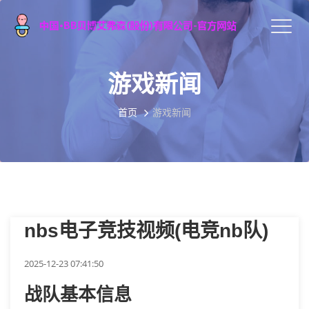
游戏新闻
首页
游戏新闻
nbs电子竞技视频(电竞nb队)
2025-12-23 07:41:50
战队基本信息