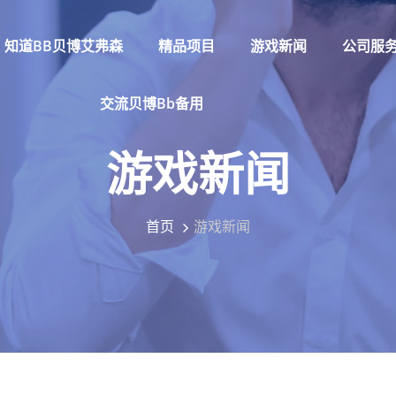
知道BB贝博艾弗森
精品项目
游戏新闻
公司服
交流贝博bb备用
游戏新闻
首页
游戏新闻