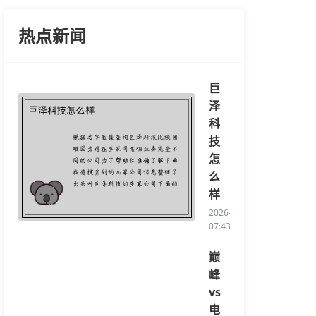
热点新闻
巨
泽
科
技
怎
么
样
2026-03-12
07:43:15/li>
巅
峰
vs
电