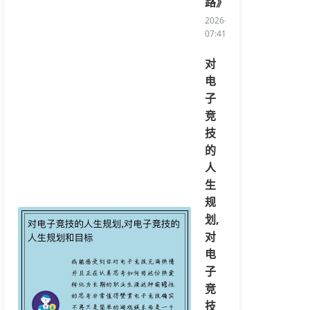
路》
2026-03-08
07:41:24/li>
对
电
子
竞
技
的
人
生
规
划,
对
电
子
竞
技