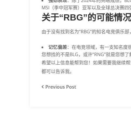
强劲表现
：除了2024年的亮眼成绩，BL
MSI（季中冠军赛）亚军以及全球总决赛四
关于“RBG”的可能情
由于没有找到名为“RBG”的知名电竞俱乐
记忆偏差
：在电竞领域，有一支知名度
您想找的不是BLG，或许“RNG”就是您想
希望以上信息能帮到您！如果需要我继续帮
都可以告诉我。
Previous
Post