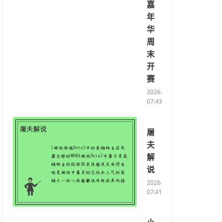
嘉
年
华
周
末
开
赛
2026-03-10
07:43:20/li>
屠
夫
解
说
2026-03-09
07:41:27/li>