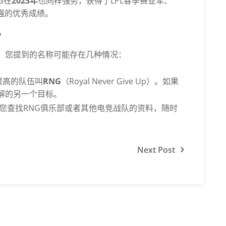
G在
2023年
也同样强势，获得了LPL春季赛亚军、
强的优秀成绩。
况
部，您提到的名称可能存在几种情况：
很高的队伍叫
RNG
（Royal Never Give Up）。如果
了解的另一个目标。
您查找RNG俱乐部或者其他电竞战队的资料，随时
Next
Post