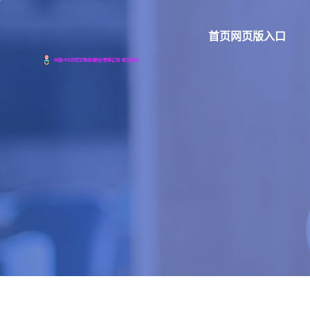
首页网页版入口